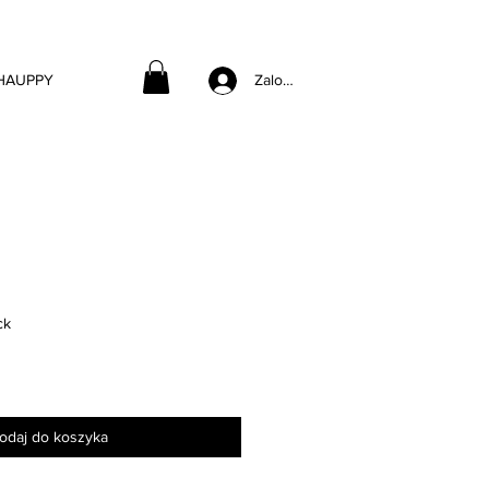
 HAUPPY
Zaloguj się
ck
odaj do koszyka