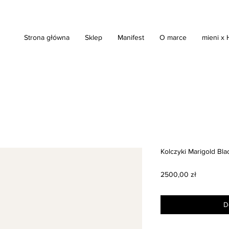
Strona główna
Sklep
Manifest
O marce
mieni x
Kolczyki Marigold Bla
Cena
2500,00 zł
D